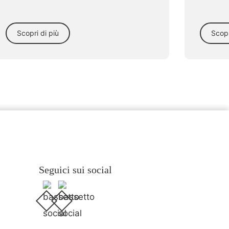
Scopri di più
Scopr
Seguici sui social